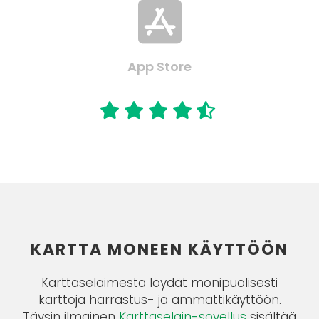

App Store

KARTTA MONEEN KÄYTTÖÖN
Karttaselaimesta löydät monipuolisesti
karttoja harrastus- ja ammattikäyttöön.
Täysin ilmainen
Karttaselain-sovellus
sisältää