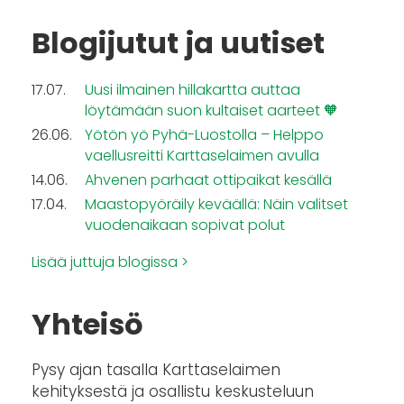
Blogijutut ja uutiset
17.07.
Uusi ilmainen hillakartta auttaa
löytämään suon kultaiset aarteet 🧡
26.06.
Yötön yö Pyhä-Luostolla – Helppo
vaellusreitti Karttaselaimen avulla
14.06.
Ahvenen parhaat ottipaikat kesällä
17.04.
Maastopyöräily keväällä: Näin valitset
vuodenaikaan sopivat polut
Lisää juttuja blogissa >
Yhteisö
Pysy ajan tasalla Karttaselaimen
kehityksestä ja osallistu keskusteluun