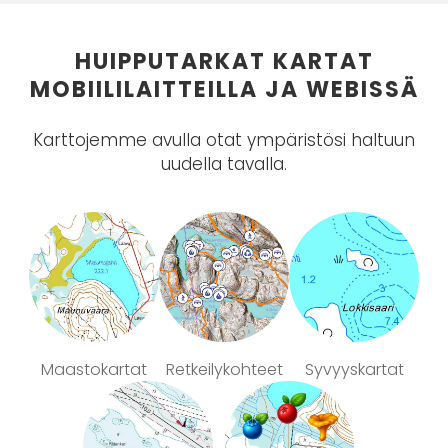
HUIPPUTARKAT KARTAT
MOBIILILAITTEILLA JA WEBISSÄ
Karttojemme avulla otat ympäristösi haltuun
uudella tavalla.
Maastokartat
Retkeilykohteet
Syvyyskartat