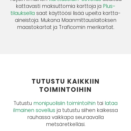
kattavasti maksuttomia karttoja ja
Plus-
tilauksella
saat käyttöösi lisää upeita kartta-
aineistoja. Mukana Maanmittauslaitoksen
maastokartat ja Traficomin merikartat.
TUTUSTU KAIKKIIN
TOIMINTOIHIN
Tutustu
monipuolisiin toimintoihin
tai
lataa
ilmainen sovellus
ja tutustu siihen kaikessa
rauhassa vaikkapa seuraavalla
metsäretkelläsi.