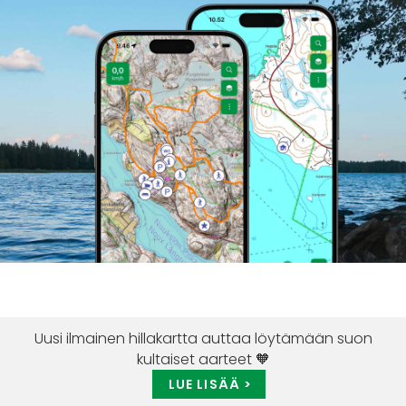
Uusi ilmainen hillakartta auttaa löytämään suon
kultaiset aarteet 🧡
LUE LISÄÄ >