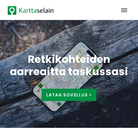
Retkikohteiden
aarreaitta taskussasi
LATAA SOVELLUS >