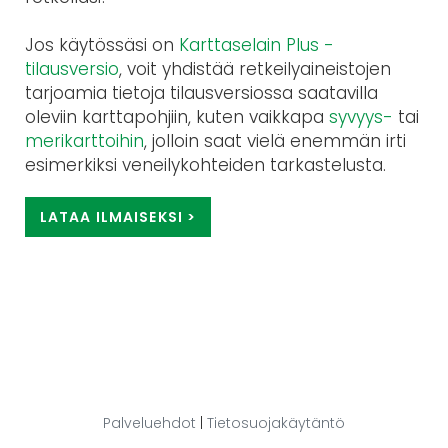
Jos käytössäsi on
Karttaselain Plus -
tilausversio
, voit yhdistää retkeilyaineistojen
tarjoamia tietoja tilausversiossa saatavilla
oleviin karttapohjiin, kuten vaikkapa
syvyys-
tai
merikarttoihin
, jolloin saat vielä enemmän irti
esimerkiksi veneilykohteiden tarkastelusta.
LATAA ILMAISEKSI >
Palveluehdot
|
Tietosuojakäytäntö