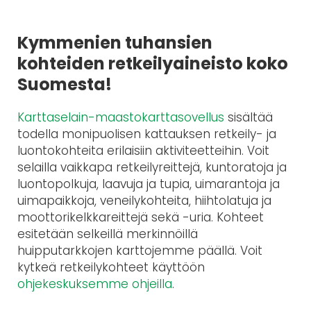
Kymmenien tuhansien
kohteiden retkeilyaineisto koko
Suomesta!
Karttaselain-maastokarttasovellus
sisältää
todella monipuolisen kattauksen retkeily- ja
luontokohteita erilaisiin aktiviteetteihin. Voit
selailla vaikkapa retkeilyreittejä, kuntoratoja ja
luontopolkuja, laavuja ja tupia, uimarantoja ja
uimapaikkoja, veneilykohteita, hiihtolatuja ja
moottorikelkkareittejä sekä -uria. Kohteet
esitetään selkeillä merkinnöillä
huipputarkkojen karttojemme päällä. Voit
kytkeä retkeilykohteet käyttöön
ohjekeskuksemme ohjeilla
.