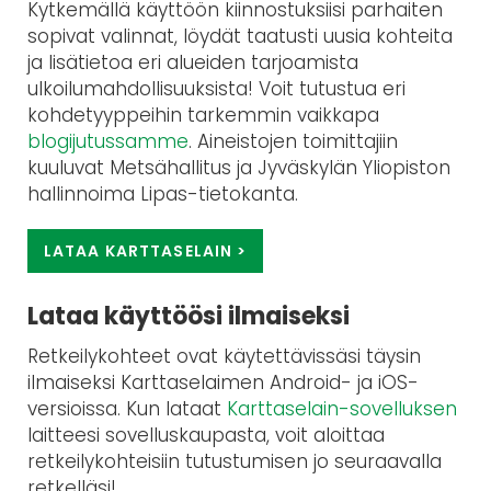
Kytkemällä käyttöön kiinnostuksiisi parhaiten
sopivat valinnat, löydät taatusti uusia kohteita
ja lisätietoa eri alueiden tarjoamista
ulkoilumahdollisuuksista! Voit tutustua eri
kohdetyyppeihin tarkemmin vaikkapa
blogijutussamme
. Aineistojen toimittajiin
kuuluvat Metsähallitus ja Jyväskylän Yliopiston
hallinnoima Lipas-tietokanta.
LATAA KARTTASELAIN >
Lataa käyttöösi ilmaiseksi
Retkeilykohteet ovat käytettävissäsi täysin
ilmaiseksi Karttaselaimen Android- ja iOS-
versioissa. Kun lataat
Karttaselain-sovelluksen
laitteesi sovelluskaupasta, voit aloittaa
retkeilykohteisiin tutustumisen jo seuraavalla
retkelläsi!