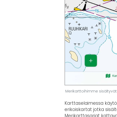
Merikarttoihimme sisältyvät
Karttaselaimessa käytö
erikoiskartat jotka sis
Merikarttasarjat kattav