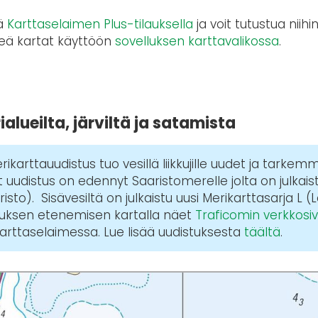
ää
Karttaselaimen Plus-tilauksella
ja voit tutustua niihi
tkeä kartat käyttöön
sovelluksen karttavalikossa
.
alueilta, järviltä ja satamista
ikarttauudistus tuo vesillä liikkujille uudet ja tarkem
 uudistus on edennyt Saaristomerelle jolta on julkaist
sto). Sisävesiltä on julkaistu uusi Merikarttasarja L
tuksen etenemisen kartalla näet
Traficomin verkkosiv
Karttaselaimessa. Lue lisää uudistuksesta
täältä
.