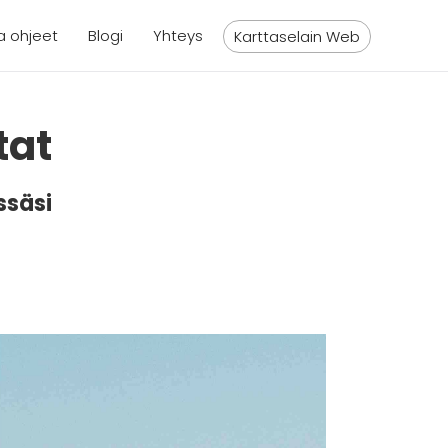
a ohjeet
Blogi
Yhteys
Karttaselain Web
tat
ssäsi