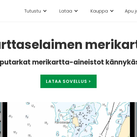
Tutustu
Lataa
Kauppa
Apu j
rttaselaimen merikar
putarkat merikartta-aineistot kännykä
LATAA SOVELLUS >