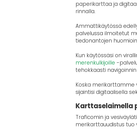
paperikarttaa ja digitaa
rinnalla.
Ammattikäytössä edelly
palvelussa ilmoitetut m
tiedonantojen huomiointi
Kun käytössäsi on virall
merenkulkijoille
-palvelu
tehokkaasti navigoinnin
Koska merikarttamme va
sijaintisi digitaalisella
Karttaselaimella
Traficomin ja vesiväylä
merikarttauudistus tuo 