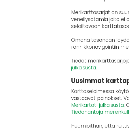
Merikarttasarjat on suun
veneilysatamia joita ei 
selailtavaan karttataso
Omana tasonaan löydät s
rannikkonavigointiin meri
Tiedot merikarttasarjoj
julkaisusta
.
Uusimmat karttapa
Karttaselaimessa käytös
vastaavat painokset. Vo
Merikartat-julkaisusta
. 
Tiedonantoja merenkulki
Huomioithan, että reitti