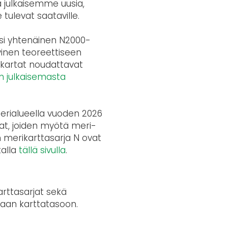
 julkaisemme uusia,
tulevat saataville.
yksi yhtenäinen N2000-
yinen teoreettiseen
ikartat noudattavat
n julkaisemasta
erialueella vuoden 2026
tat, joiden myötä meri-
n merikarttasarja N ovat
talla
tällä sivulla
.
arttasarjat sekä
vaan karttatasoon.