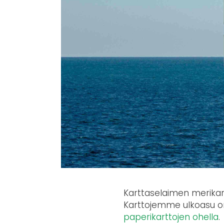
Karttaselaimen merikart
Karttojemme ulkoasu on s
paperikarttojen ohella
.