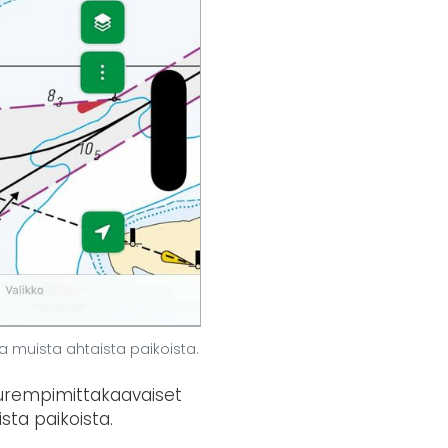
a muista ahtaista paikoista.
uurempimittakaavaiset
sta paikoista.