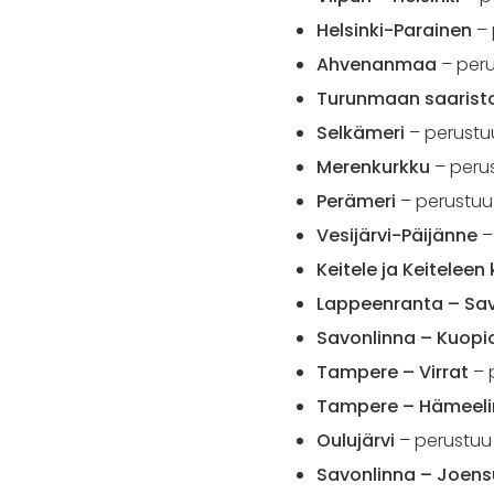
Helsinki-Parainen
– 
Ahvenanmaa
– peru
Turunmaan saarist
Selkämeri
– perustu
Merenkurkku
– perus
Perämeri
– perustuu
Vesijärvi-Päijänne
–
Keitele ja Keitelee
Lappeenranta – Sa
Savonlinna – Kuopio
Tampere – Virrat
– 
Tampere – Hämeel
Oulujärvi
– perustuu 
Savonlinna – Joen