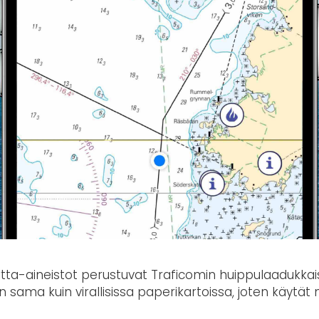
ta-aineistot perustuvat Traficomin huippulaadukkaisi
ama kuin virallisissa paperikartoissa, joten käytät ni