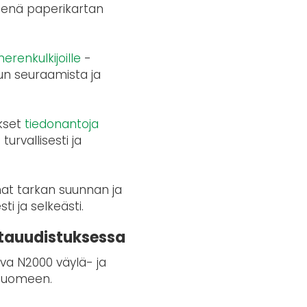
ineenä paperikartan
erenkulkijoille
-
lun seuraamista ja
ukset
tiedonantoja
urvallisesti ja
at tarkan suunnan ja
ti ja selkeästi.
ttauudistuksessa
uva N2000 väylä- ja
o Suomeen.