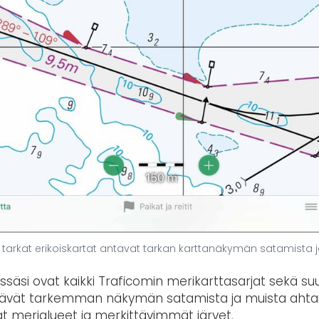
 tarkat erikoiskartat antavat tarkan karttanäkymän satamista j
ssäsi ovat kaikki Traficomin merikarttasarjat sekä s
ältävät tarkemman näkymän satamista ja muista ahtai
at merialueet ja merkittävimmät järvet.