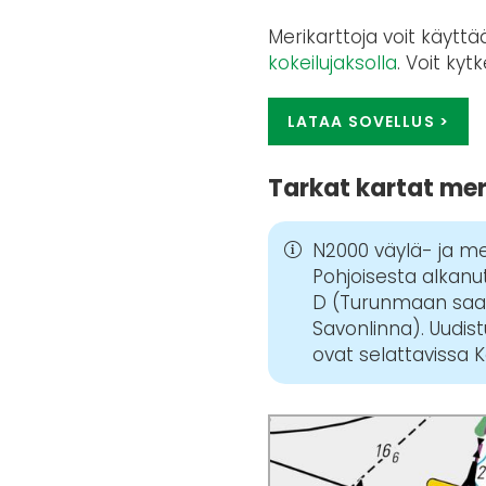
Merikarttoja voit käytt
kokeilujaksolla
. Voit ky
LATAA SOVELLUS >
Tarkat kartat meri
N2000 väylä- ja mer

Pohjoisesta alkanut
D (Turunmaan saari
Savonlinna). Uudis
ovat selattavissa 