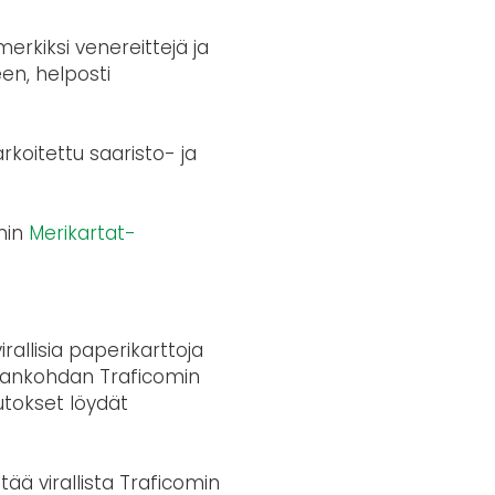
merkiksi venereittejä ja
een, helposti
koitettu saaristo- ja
omin
Merikartat-
allisia paperikarttoja
uajankohdan Traficomin
utokset löydät
tää virallista Traficomin