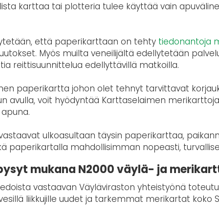
lista karttaa tai plotteria tulee käyttää vain apuväl
tetään, että paperikarttaan on tehty
tiedonantoja m
uutokset. Myös muilta veneilijältä edellytetään palve
a reittisuunnittelua edellyttävillä matkoilla.
inen paperikartta johon olet tehnyt tarvittavat korja
n avulla, voit hyödyntää Karttaselaimen merikarttoja t
 apuna.
staavat ulkoasultaan täysin paperikarttaa, paikann
 sekä paperikartalla mahdollisimman nopeasti, turvallises
 pysyt mukana N2000 väylä- ja merikar
tiedoista vastaavan Väyläviraston yhteistyönä toteut
vesillä liikkujille uudet ja tarkemmat merikartat kok