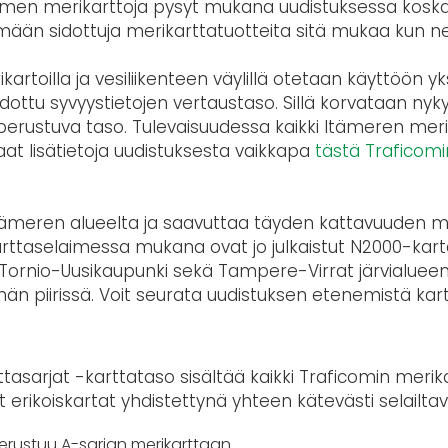
imen merikarttoja pysyt mukana uudistuksessa koska
ään sidottuja merikarttatuotteita sitä mukaa kun ne 
artoilla ja vesiliikenteen väylillä otetaan käyttöön 
dottu syvyystietojen vertaustaso. Sillä korvataan nyk
erustuva taso. Tulevaisuudessa kaikki Itämeren mer
at lisätietoja uudistuksesta vaikkapa
tästä Traficomi
rämeren alueelta ja saavuttaa täyden kattavuuden m
Karttaselaimessa mukana ovat jo julkaistut N2000-kar
lä Tornio-Uusikaupunki sekä Tampere-Virrat järvialuee
än piirissä. Voit seurata uudistuksen etenemistä kar
tasarjat -karttataso sisältää kaikki Traficomin merik
erikoiskartat yhdistettynä yhteen kätevästi selailta
erustuu A-sarjan merikarttaan