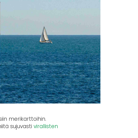
in merikarttoihin.
itä sujuvasti
virallisten