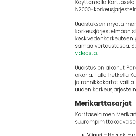
Käyttämällä Karttasela
N2000-korkeusjärjestelm
Uudistuksen myötä merik
korkeusjärjestelmään si
keskivedenkorkeuteen p
samaa vertaustasoa. Sa
videosta
.
Uudistus on alkanut Pe
aikana. Tällä hetkellä 
ja rannikkokartat välil
uuden korkeusjärjestelm
Merikarttasarjat
Karttaselaimen Merikart
suurempimittakaavaiset 
Viipuri – Helsinki
– p