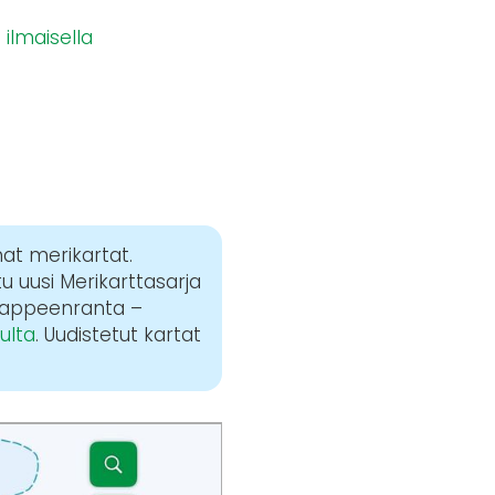
n
ilmaisella
mat merikartat.
u uusi Merikarttasarja
 (Lappeenranta –
ulta
. Uudistetut kartat