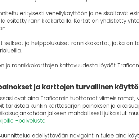
niteltu erityisesti veneilykäyttöön ja ne sisältävät esi
ole esitetty rannikkokartoilla. Kartat on yhdistetty yht
on.
elkeät ja helppolukuiset rannikkokartat, jotka on tar
alueilla.
en ja rannikkokarttojen kattavuudesta löydät Trafic
inokset ja karttojen turvallinen käyttö
säsi ovat aina Traficomin tuottamat viimeisimmät, vir
it tarkistaa kunkin karttasarjan painoksen ja oikais
Oikaisuajankohdan jälkeen mahdollisesti julkaistut mu
joille -palvelusta
.
suunnittelua edellyttävään navigointiin tulee aina käyt