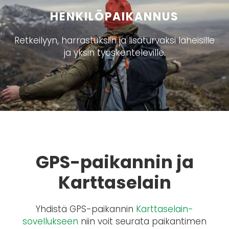
HENKILÖPAIKANNUS
Retkeilyyn, harrastuksiin ja lisäturvaksi läheisille
ja yksin työskenteleville.
GPS-paikannin ja
Karttaselain
Yhdistä GPS-paikannin
Karttaselain-
sovellukseen
niin voit seurata paikantimen